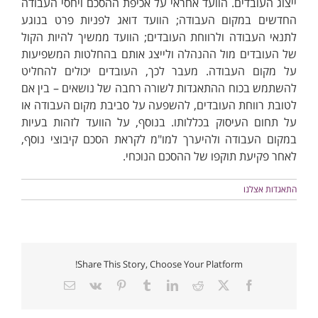
ייצוג העובדים. הוועד אחראי על אכיפת ההסכם ויחסי העבודה
החדשים במקום העבודה; הוועד דואג לפניות פרט בנוגע
לתנאי העבודה ולרווחת העובדים; הוועד ממשיך להיות הקול
של העובדים מול ההנהלה ולייצג אותם בהחלטות המשפיעות
על מקום העבודה. מעבר לכך, העובדים יכולים להחליט
להשתמש בכוח ההתאגדות לשורה רחבה של נושאים – בין אם
לטובת רווחת העובדים, להשפעה על סביבת מקום העבודה או
על תחום העיסוק בכללותו. בנוסף, על הוועד לזהות בעיות
במקום העבודה ולהיערך למו"מ לקראת הסכם קיבוצי נוסף,
לאחר פקיעת תוקפו של ההסכם הנוכחי.
התאגדות אצלנו
Share This Story, Choose Your Platform!
X
Facebook
Reddit
LinkedIn
Tumblr
Pinterest
Vk
כתובת
דואר
אלקטרוני