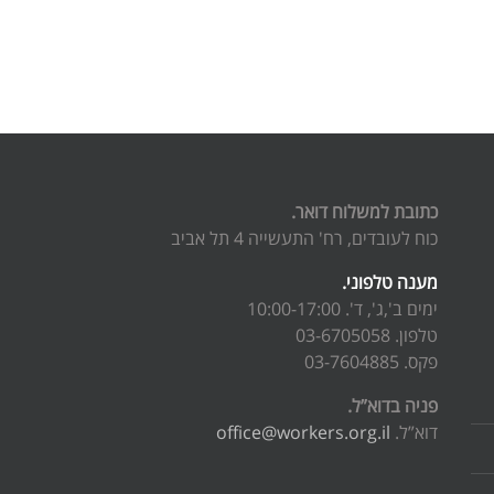
כתובת למשלוח דואר.
כוח לעובדים, רח' התעשייה 4 תל אביב
מענה טלפוני.
ימים ב',ג', ד'. 10:00-17:00
טלפון. 03-6705058
פקס. 03-7604885
פניה בדוא”ל.
דוא”ל.
office@workers.org.il