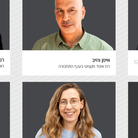
רפ
איימן והייב
רא
רכז איגוד מקצועי בענף התחבורה