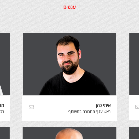
ענפים
איתי כהן
מו
ראש ענף תחבורה במשותף
רכז