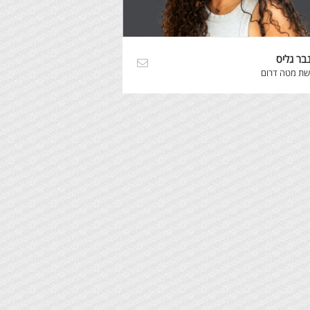
בר גליס
שת מטה דרום